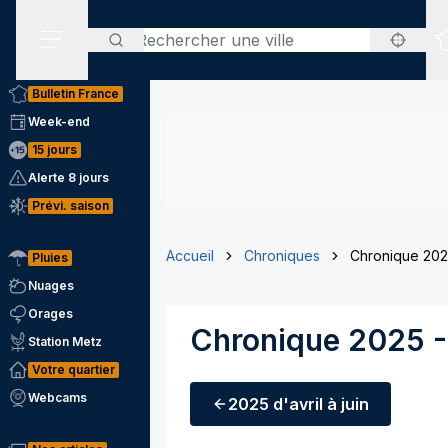
Rechercher
Menu secondaire
Bulletin France
Week-end
15 jours
Alerte 8 jours
Prévi. saison
Accueil
Chroniques
Chronique 2025
Pluies
Nuages
Orages
Chronique 2025 - 
Station Metz
Votre quartier
Webcams
2025
d'avril à juin