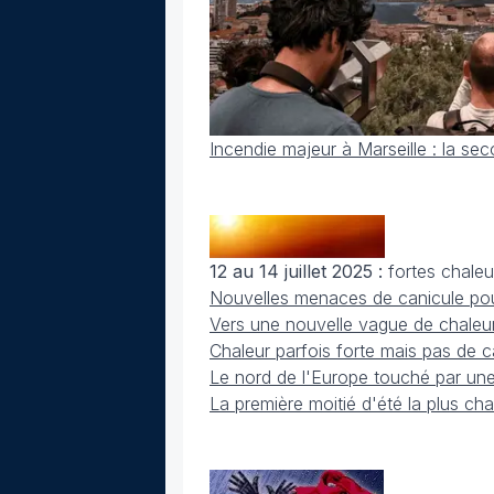
Incendie majeur à Marseille : la se
12 au 14 juillet 2025 :
fortes chaleu
Nouvelles menaces de canicule pour 
Vers une nouvelle vague de chaleur
Chaleur parfois forte mais pas de 
Le nord de l'Europe touché par un
La première moitié d'été la plus c