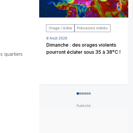
Orage / Grêle
Prévisions météo
8 Août 2026
Dimanche : des orages violents
pourront éclater sous 35 à 38°C !
s quartiers
0
1
2
3
4
5