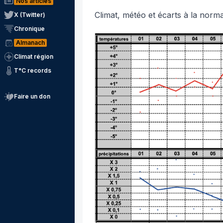
Nos articles
Climat, météo et écarts à la norm
X (Twitter)
Chronique
Almanach
Climat région
T°C records
Faire un don