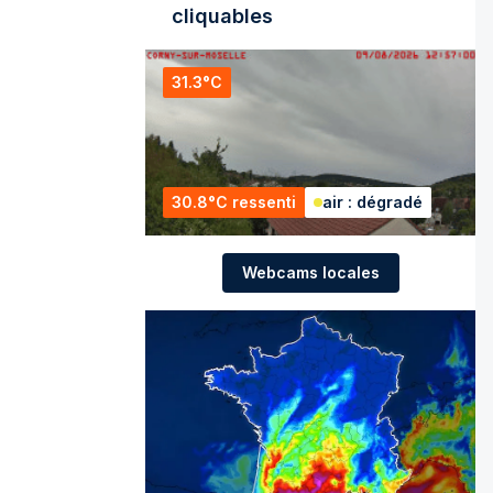
cliquables
31.3°C
30.8°C ressenti
air : dégradé
Webcams locales