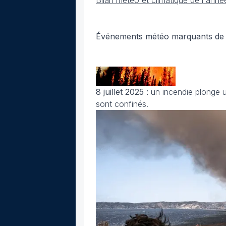
Bilan météo et climatique de l'ann
Événements météo marquants de j
8 juillet 2025 :
un incendie plonge u
sont confinés.