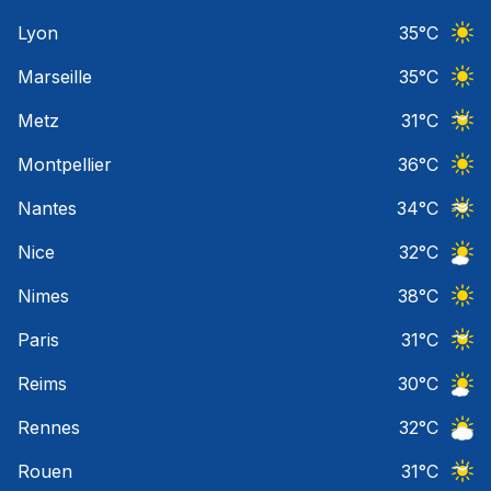
Ciel 
Lyon
35
°C
Ciel 
Marseille
35
°C
Ciel 
Metz
31
°C
Ciel 
Montpellier
36
°C
Ciel 
Nantes
34
°C
Ciel 
Nice
32
°C
Ciel 
Nimes
38
°C
Ciel 
Paris
31
°C
Ciel 
Reims
30
°C
Ciel 
Rennes
32
°C
Ciel 
Rouen
31
°C