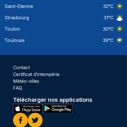
Ciel 
Saint-Etienne
32
°C
Ciel 
Strasbourg
31
°C
Ciel 
Toulon
30
°C
Ciel 
Toulouse
39
°C
Ciel 
Contact
Certificat d’intempérie
Météo-villes
FAQ
Télécharger nos applications
Facebook
Twitter