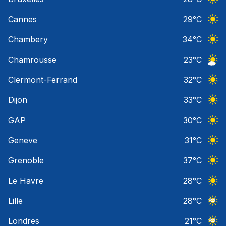
Ciel 
Cannes
29
°C
Ciel 
Chambery
34
°C
Ciel 
Chamrousse
23
°C
Ciel 
Clermont-Ferrand
32
°C
Ciel 
Dijon
33
°C
Ciel 
GAP
30
°C
Ciel 
Geneve
31
°C
Ciel 
Grenoble
37
°C
Ciel 
Le Havre
28
°C
Ciel 
Lille
28
°C
Ciel 
Londres
21
°C