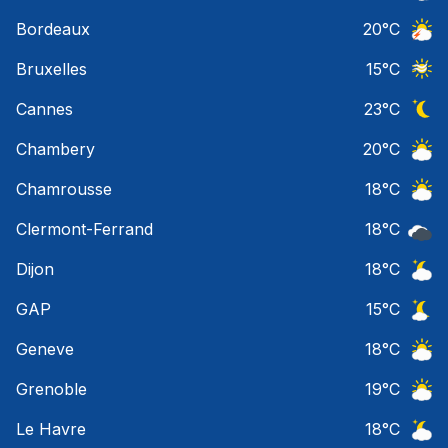
Ciel 
Bordeaux
20
°C
Orage
Bruxelles
15
°C
Ciel 
Cannes
23
°C
Ciel 
Chambery
20
°C
Ciel 
Chamrousse
18
°C
Ciel 
Clermont-Ferrand
18
°C
Ciel 
Dijon
18
°C
Ciel 
GAP
15
°C
Ciel 
Geneve
18
°C
Ciel 
Grenoble
19
°C
Ciel 
Le Havre
18
°C