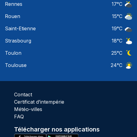
Rennes
17
°C
Ciel 
Rouen
15
°C
Ciel 
Saint-Etienne
19
°C
Ciel 
Strasbourg
18
°C
Ciel 
Toulon
25
°C
Ciel 
Toulouse
24
°C
Ciel 
Contact
Certificat d’intempérie
Météo-villes
FAQ
Télécharger nos applications