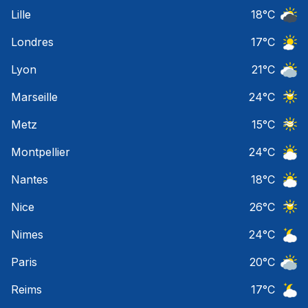
Ciel 
Lille
18
°C
Ciel 
Londres
17
°C
Ciel 
Lyon
21
°C
Ciel 
Marseille
24
°C
Ciel 
Metz
15
°C
Ciel 
Montpellier
24
°C
Ciel 
Nantes
18
°C
Ciel 
Nice
26
°C
Ciel 
Nimes
24
°C
Ciel 
Paris
20
°C
Ciel 
Reims
17
°C
Ciel 