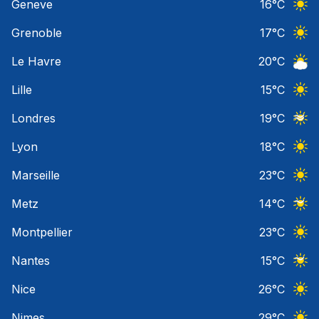
Geneve
16
°C
Ciel 
Grenoble
17
°C
Ciel 
Le Havre
20
°C
Ciel 
Lille
15
°C
Ciel 
Londres
19
°C
Ciel 
Lyon
18
°C
Ciel 
Marseille
23
°C
Ciel 
Metz
14
°C
Ciel 
Montpellier
23
°C
Ciel 
Nantes
15
°C
Ciel 
Nice
26
°C
Ciel 
Nimes
29
°C