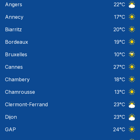
Angers
22
°C
Ciel 
Annecy
17
°C
Ciel 
Biarritz
20
°C
Ciel 
Bordeaux
19
°C
Ciel 
Bruxelles
10
°C
Ciel 
Cannes
27
°C
Ciel 
Chambery
18
°C
Ciel 
Chamrousse
13
°C
Ciel 
Clermont-Ferrand
23
°C
Ciel 
Dijon
23
°C
Ciel 
GAP
24
°C
Ciel 