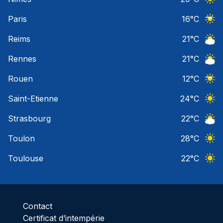
Ciel 
Paris
16
°C
Ciel 
Reims
21
°C
Ciel 
Rennes
21
°C
Ciel 
Rouen
12
°C
Ciel 
Saint-Etienne
24
°C
Ciel 
Strasbourg
22
°C
Ciel 
Toulon
28
°C
Ciel 
Toulouse
22
°C
Ciel 
Contact
Certificat d’intempérie