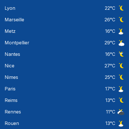
Ciel 
Lyon
22
°C
Ciel 
Marseille
26
°C
Ciel 
Metz
16
°C
Ciel 
Montpellier
29
°C
Ciel 
Nantes
16
°C
Ciel 
Nice
27
°C
Ciel 
Nimes
25
°C
Ciel 
Paris
17
°C
Ciel 
Reims
13
°C
Ciel 
Rennes
11
°C
Ciel 
Rouen
13
°C