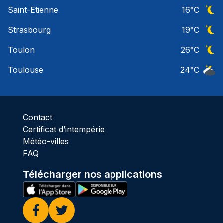
Ciel 
Saint-Etienne
16
°C
Ciel 
Strasbourg
19
°C
Ciel 
Toulon
26
°C
Ciel 
Toulouse
24
°C
Ciel 
Contact
Certificat d’intempérie
Météo-villes
FAQ
Télécharger nos applications
Facebook
Twitter