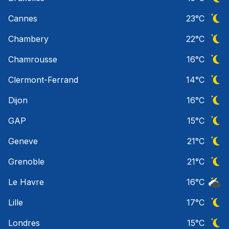
Ciel 
Cannes
23
°C
Ciel 
Chambery
22
°C
Ciel 
Chamrousse
16
°C
Ciel 
Clermont-Ferrand
14
°C
Ciel 
Dijon
16
°C
Ciel 
GAP
15
°C
Ciel 
Geneve
21
°C
Ciel 
Grenoble
21
°C
Ciel 
Le Havre
16
°C
Ciel 
Lille
17
°C
Ciel 
Londres
15
°C