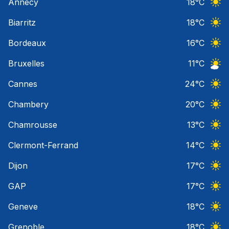
Annecy
18
°C
Ciel 
Biarritz
18
°C
Ciel 
Bordeaux
16
°C
Ciel 
Bruxelles
11
°C
Ciel 
Cannes
24
°C
Ciel 
Chambery
20
°C
Ciel 
Chamrousse
13
°C
Ciel 
Clermont-Ferrand
14
°C
Ciel 
Dijon
17
°C
Ciel 
GAP
17
°C
Ciel 
Geneve
18
°C
Ciel 
Grenoble
18
°C