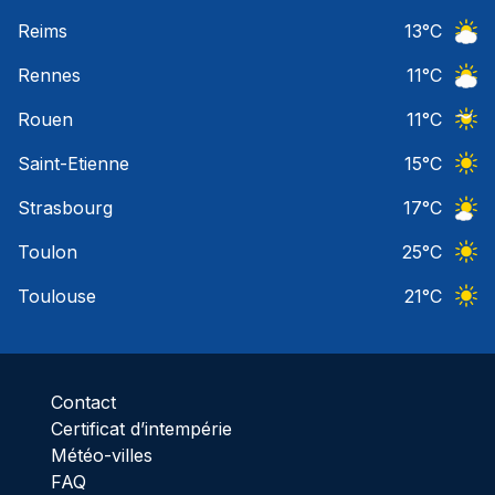
Ciel 
Reims
13
°C
Ciel 
Rennes
11
°C
Ciel 
Rouen
11
°C
Ciel 
Saint-Etienne
15
°C
Ciel 
Strasbourg
17
°C
Ciel 
Toulon
25
°C
Ciel 
Toulouse
21
°C
Ciel 
Contact
Certificat d’intempérie
Météo-villes
FAQ