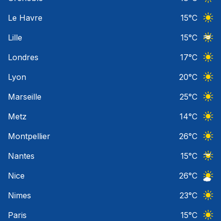
Ciel 
Le Havre
15
°C
Ciel 
Lille
15
°C
Ciel 
Londres
17
°C
Ciel 
Lyon
20
°C
Ciel 
Marseille
25
°C
Ciel 
Metz
14
°C
Ciel 
Montpellier
26
°C
Ciel 
Nantes
15
°C
Ciel 
Nice
26
°C
Ciel 
Nimes
23
°C
Ciel 
Paris
15
°C