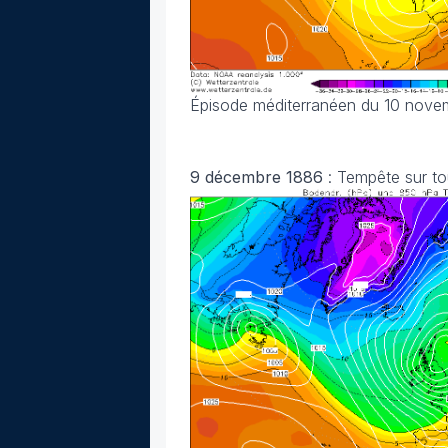
Épisode méditerranéen du 10 nove
9 décembre 1886
: Tempête sur to