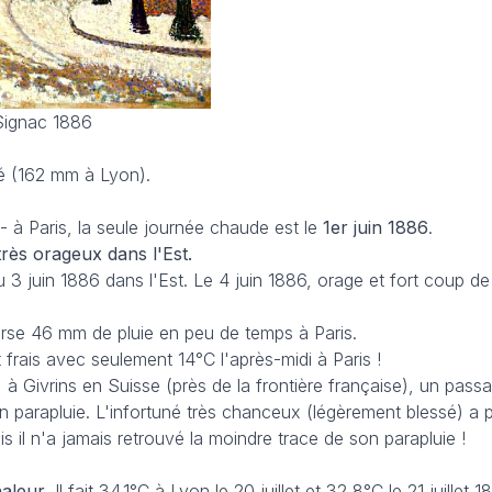
 Signac 1886
sé (162 mm à Lyon).
- à Paris, la seule journée chaude est le
1er juin 1886
.
très orageux dans l'Est.
u 3 juin 1886 dans l'Est. Le 4 juin 1886, orage et fort coup d
rse 46 mm de pluie en peu de temps à Paris.
 frais avec seulement 14°C l'après-midi à Paris !
 à Givrins en Suisse (près de la frontière française), un passa
n parapluie. L'infortuné très chanceux (légèrement blessé) a 
is il n'a jamais retrouvé la moindre trace de son parapluie !
haleur
. Il fait 34.1°C à Lyon le 20 juillet et 32,8°C le 21 juillet 