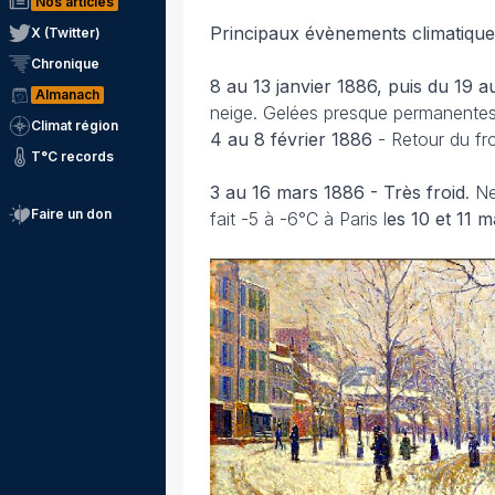
Nos articles
Principaux évènements climatique
X (Twitter)
Chronique
8 au 13 janvier 1886, puis du 19 a
Almanach
neige. Gelées presque permanentes
Climat région
4 au 8 février 1886
- Retour du fro
T°C records
3 au 16 mars 1886 - Très froid
. N
Faire un don
fait -5 à -6°C à Paris l
es 10 et 11 m