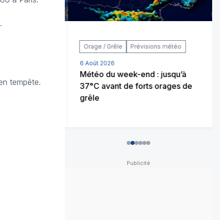
.
Orage / Grêle
Prévisions météo
6 Août 2026
2026 rejoint
Météo du week-end : jusqu’à
 en tempête.
es de l’histoire
37°C avant de forts orages de
grêle
0
1
2
3
4
5