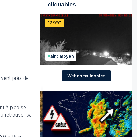
cliquables
17.9°C
air : moyen
Webcams locales
e vent près de
nt à pied se
pu retrouver sa
1886 à Paris.