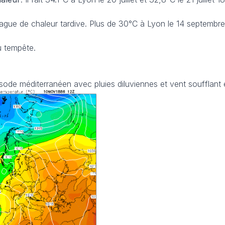
ague de chaleur tardive. Plus de 30°C à Lyon le 14 septembre
u tempête.
Sécheresse
6 Août 2026
Sécheresse : l’été 
sode méditerranéen avec pluies diluviennes et vent soufflant
déjà les pires anné