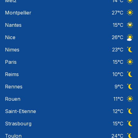
Metz
14
°C
Ciel 
Montpellier
27
°C
Ciel 
Nantes
15
°C
Ciel 
Nice
26
°C
Ciel 
Nimes
23
°C
Ciel 
Paris
15
°C
Ciel 
Reims
10
°C
Ciel 
Rennes
9
°C
Ciel 
Rouen
11
°C
Ciel 
Saint-Etienne
12
°C
Ciel 
Strasbourg
15
°C
Ciel 
Toulon
24
°C