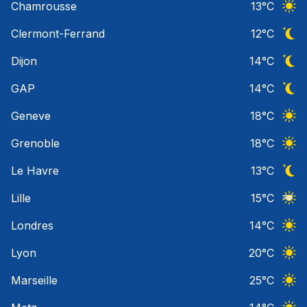
Chamrousse
13
°C
Ciel 
Clermont-Ferrand
12
°C
Ciel 
Dijon
14
°C
Ciel 
GAP
14
°C
Ciel 
Geneve
18
°C
Ciel 
Grenoble
18
°C
Ciel 
Le Havre
13
°C
Ciel 
Lille
15
°C
Ciel 
Londres
14
°C
Ciel 
Lyon
20
°C
Ciel 
Marseille
25
°C
Ciel 