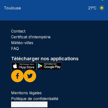
Ciel 
Toulouse
21
°C
Ciel 
Contact
Certificat d’intempérie
Météo-villes
FAQ
Télécharger nos applications
Facebook
Twitter
Mentions légales
Politique de confidentialité
Gestion des cookies