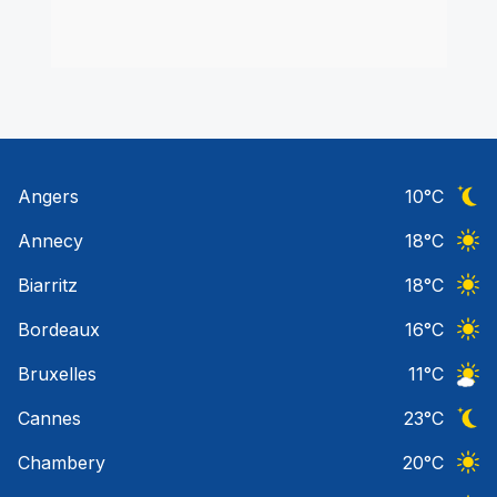
Angers
10
°C
Ciel 
Annecy
18
°C
Ciel 
Biarritz
18
°C
Ciel 
Bordeaux
16
°C
Ciel 
Bruxelles
11
°C
Ciel 
Cannes
23
°C
Ciel 
Chambery
20
°C
Ciel 