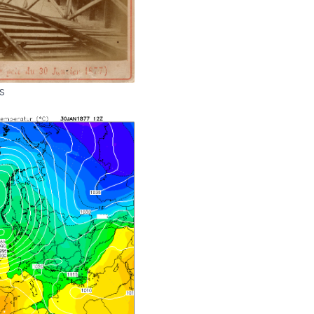
Sécheresse
s
6 Août 2026
Sécheresse : l’été 
déjà les pires année