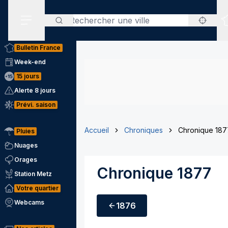
Rechercher
Menu secondaire
Bulletin France
Week-end
15 jours
Alerte 8 jours
Prévi. saison
Accueil
Chroniques
Chronique 187
Pluies
Nuages
Orages
Chronique 1877
Station Metz
Votre quartier
Webcams
1876