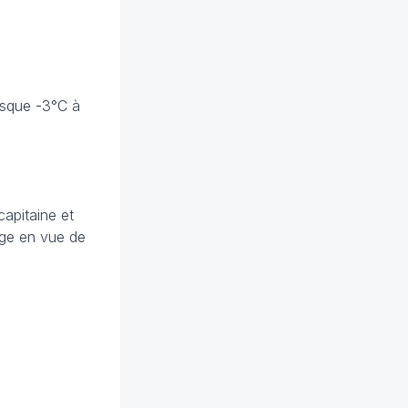
esque -3°C à
apitaine et
age en vue de