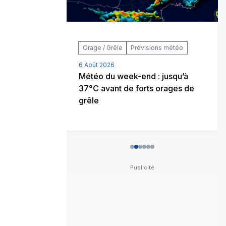
Orage / Grêle
Prévisions météo
6 Août 2026
2026 rejoint
Météo du week-end : jusqu’à
s de l’histoire
37°C avant de forts orages de
grêle
0
1
2
3
4
5