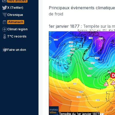
Nos articles
Principaux évènements climatique
X (Twitter)
de froid
Chronique
Almanach
1er janvier 1877
: Tempête sur la m
Climat région
T°C records
Faire un don