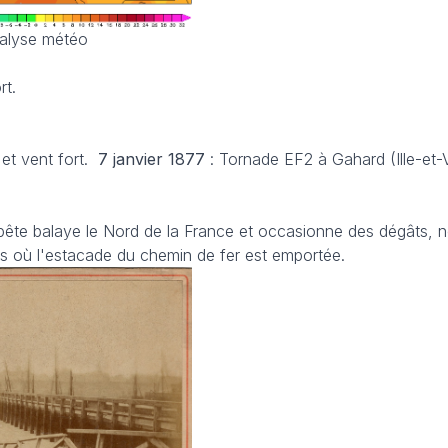
nalyse météo
rt.
et vent fort.
7 janvier 1877
: Tornade EF2 à Gahard (Ille-et-V
pête balaye le Nord de la France et occasionne des dégâts,
ais où l'estacade du chemin de fer est emportée.