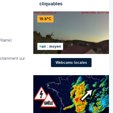
cliquables
19.8°C
ilaine)
air : moyen
 notamment sur
Webcams locales