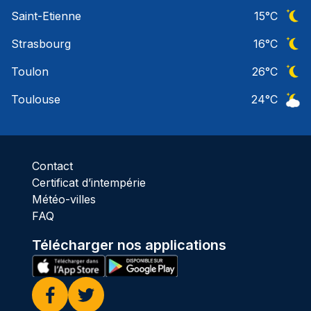
Ciel 
Saint-Etienne
15
°C
Ciel 
Strasbourg
16
°C
Ciel 
Toulon
26
°C
Ciel 
Toulouse
24
°C
Ciel 
Contact
Certificat d’intempérie
Météo-villes
FAQ
Télécharger nos applications
Facebook
Twitter