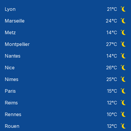
Ciel 
Lyon
21
°C
Ciel 
Marseille
24
°C
Ciel 
Metz
14
°C
Ciel 
Montpellier
27
°C
Ciel 
Nantes
14
°C
Ciel 
Nice
26
°C
Ciel 
Nimes
25
°C
Ciel 
Paris
15
°C
Ciel 
Reims
12
°C
Ciel 
Rennes
10
°C
Ciel 
Rouen
12
°C