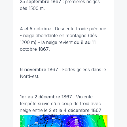
25 septembre 1867
: premières neiges
dés 1500 m.
4 et 5 octobre
: Descente froide précoce
- neige abondante en montagne (dés
1200 m) - la neige revient
du 8 au 11
octobre 1867
.
6 novembre
1867
: Fortes gelées dans le
Nord-est.
1er au 2 décembre
1867
: Violente
tempête suivie d'un coup de froid avec
neige entre le
2 et le 4 décembre 1867
.