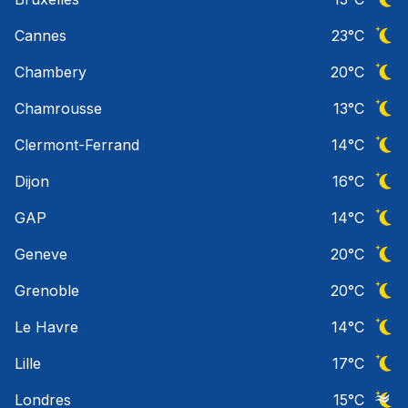
Ciel 
Cannes
23
°C
Ciel 
Chambery
20
°C
Ciel 
Chamrousse
13
°C
Ciel 
Clermont-Ferrand
14
°C
Ciel 
Dijon
16
°C
Ciel 
GAP
14
°C
Ciel 
Geneve
20
°C
Ciel 
Grenoble
20
°C
Ciel 
Le Havre
14
°C
Ciel 
Lille
17
°C
Ciel 
Londres
15
°C