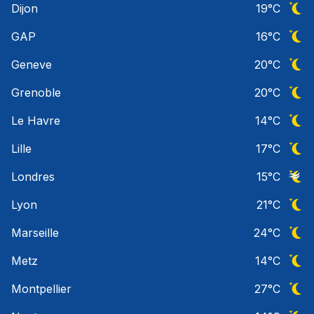
Dijon
19
°C
Ciel 
GAP
16
°C
Ciel 
Geneve
20
°C
Ciel 
Grenoble
20
°C
Ciel 
Le Havre
14
°C
Ciel 
Lille
17
°C
Ciel 
Londres
15
°C
Ciel 
Lyon
21
°C
Ciel 
Marseille
24
°C
Ciel 
Metz
14
°C
Ciel 
Montpellier
27
°C
Ciel 