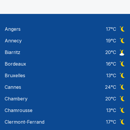
Angers
17
°C
Ciel 
Annecy
19
°C
Ciel 
Biarritz
20
°C
Ciel 
Bordeaux
16
°C
Ciel 
Bruxelles
13
°C
Ciel 
Cannes
24
°C
Ciel 
Chambery
20
°C
Ciel 
Chamrousse
13
°C
Ciel 
Clermont-Ferrand
17
°C
Ciel 