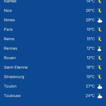
Nantes
14
°C
Ciel 
Nice
26
°C
Ciel 
Nimes
29
°C
Ciel 
Paris
15
°C
Ciel 
Reims
15
°C
Ciel 
Rennes
12
°C
Ciel 
Rouen
12
°C
Ciel 
Saint-Etienne
18
°C
Ciel 
Strasbourg
19
°C
Ciel 
Toulon
27
°C
Ciel 
Toulouse
24
°C
Ciel 