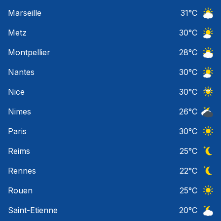
Ciel 
Marseille
31
°C
Ciel 
Metz
30
°C
Ciel 
Montpellier
28
°C
Ciel 
Nantes
30
°C
Ciel 
Nice
30
°C
Ciel 
Nimes
26
°C
Ciel 
Paris
30
°C
Ciel 
Reims
25
°C
Ciel 
Rennes
22
°C
Ciel 
Rouen
25
°C
Ciel 
Saint-Etienne
20
°C