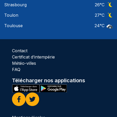
Ciel 
Strasbourg
26
°C
Ciel 
Toulon
27
°C
Ciel 
Toulouse
24
°C
Pluie
Contact
Certificat d’intempérie
Météo-villes
FAQ
Télécharger nos applications
Facebook
Twitter