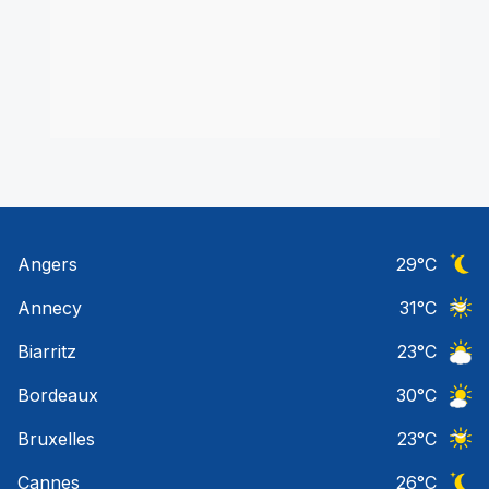
Angers
29
°C
Ciel 
Annecy
31
°C
Ciel 
Biarritz
23
°C
Ciel 
Bordeaux
30
°C
Ciel 
Bruxelles
23
°C
Ciel 
Cannes
26
°C