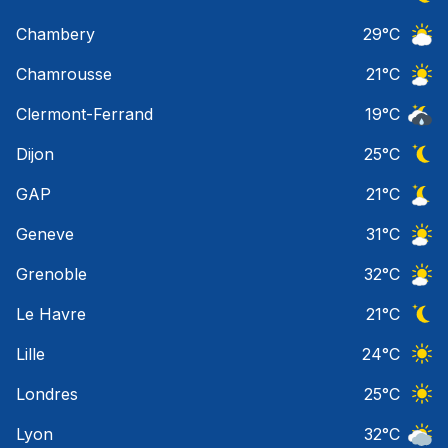
Ciel 
Chambery
29
°C
Ciel 
Chamrousse
21
°C
Ciel 
Clermont-Ferrand
19
°C
Risqu
Dijon
25
°C
Ciel 
GAP
21
°C
Ciel 
Geneve
31
°C
Ciel 
Grenoble
32
°C
Ciel 
Le Havre
21
°C
Ciel 
Lille
24
°C
Ciel 
Londres
25
°C
Ciel 
Lyon
32
°C