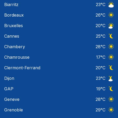
Ciel 
Biarritz
23
°C
Ciel 
Bordeaux
26
°C
Ciel 
Bruxelles
20
°C
Ciel 
Cannes
25
°C
Ciel 
Chambery
28
°C
Ciel 
Chamrousse
17
°C
Ciel 
Clermont-Ferrand
20
°C
Ciel 
Dijon
23
°C
Ciel 
GAP
19
°C
Ciel 
Geneve
28
°C
Ciel 
Grenoble
29
°C
Ciel 