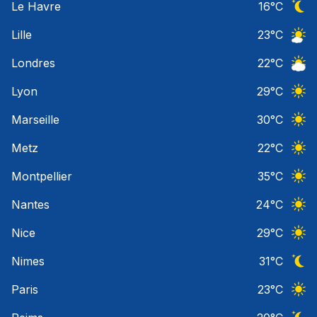
Le Havre
16
°C
Ciel 
Lille
23
°C
Ciel 
Londres
22
°C
Ciel 
Lyon
29
°C
Ciel 
Marseille
30
°C
Ciel 
Metz
22
°C
Ciel 
Montpellier
35
°C
Ciel 
Nantes
24
°C
Ciel 
Nice
29
°C
Ciel 
Nimes
31
°C
Ciel 
Paris
23
°C
Ciel 