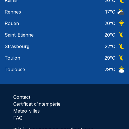
Reims
20
°C
Ciel 
Rennes
17
°C
Ciel 
Rouen
20
°C
Ciel 
Saint-Etienne
20
°C
Ciel 
Strasbourg
22
°C
Ciel 
Toulon
29
°C
Ciel 
Toulouse
29
°C
Ciel 
Contact
Certificat d’intempérie
Météo-villes
FAQ