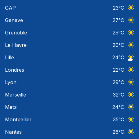
Ciel 
GAP
23
°C
Ciel 
Geneve
27
°C
Ciel 
Grenoble
29
°C
Ciel 
Le Havre
20
°C
Ciel 
Lille
24
°C
Ciel 
Londres
22
°C
Ciel 
Lyon
29
°C
Ciel 
Marseille
32
°C
Ciel 
Metz
24
°C
Ciel 
Montpellier
35
°C
Ciel 
Nantes
26
°C