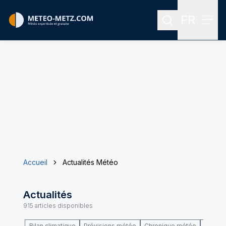
FR
Rechercher
Menu
Menu des
Accueil
Actualités Météo
Actualités
915
articles disponibles
Bilan climatique
Prévisions météo
Chronique météo
Climat 