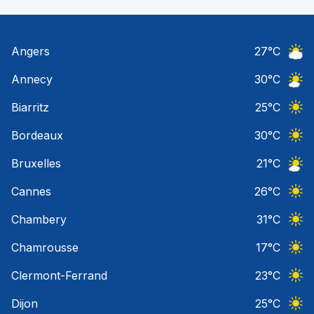
Angers
27
°C
Ciel 
Annecy
30
°C
Ciel 
Biarritz
25
°C
Ciel 
Bordeaux
30
°C
Ciel 
Bruxelles
21
°C
Ciel 
Cannes
26
°C
Ciel 
Chambery
31
°C
Ciel 
Chamrousse
17
°C
Ciel 
Clermont-Ferrand
23
°C
Ciel 
Dijon
25
°C