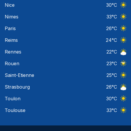
Ciel 
Nice
30
°C
Ciel 
Nimes
33
°C
Ciel 
Paris
26
°C
Ciel 
Reims
24
°C
Ciel 
Rennes
22
°C
Ciel 
Rouen
23
°C
Ciel 
Saint-Etienne
25
°C
Ciel 
Strasbourg
26
°C
Ciel 
Toulon
30
°C
Ciel 
Toulouse
33
°C
Ciel 